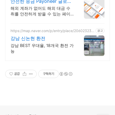
안전한 송금 Payoneer 글로벌
금융 페이먼트 지원
해외 계좌가 없어도 해외 대금 수
취를 안전하게 받을 수 있는 페이
오니아 서비스
https://map.naver.com/p/entry/place/206023238
광고
3
강남 신논현 환전
강남 BEST 우대율, 18개국 환전 가
능
공감
구독하기